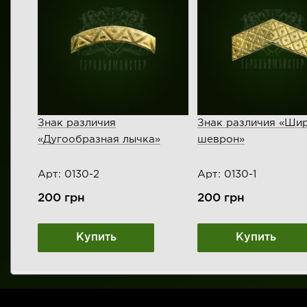
Знак различия
Знак различия «Ши
«Дугообразная лычка»
шеврон»
Арт: 0130-2
Арт: 0130-1
200
грн
200
грн
Купить
Купить