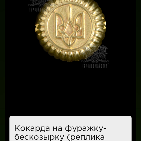
Кокарда на фуражку-
бескозырку (реплика