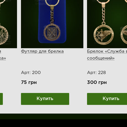
я
Футляр для брелка
Брелок «Служба 
ка»
сообщений»
Арт: 200
Арт: 228
75
грн
300
грн
Купить
Купить