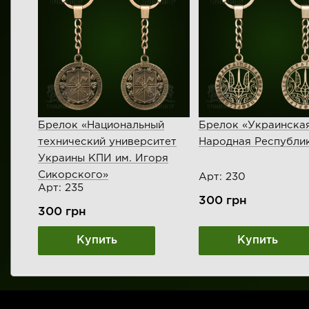
Брелок «Национальный
Брелок «Украинска
технический университет
Народная Республи
Украины КПИ им. Игоря
Сикорского»
Арт: 230
Арт: 235
300
грн
300
грн
Купить
Купить