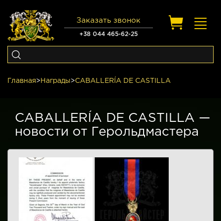
Заказать звонок
Toggl
navig
+38 044 465-62-25
Главная
>
Награды
>
CABALLERÍA DE CASTILLA
CABALLERÍA DE CASTILLA —
новости от Герольдмастера