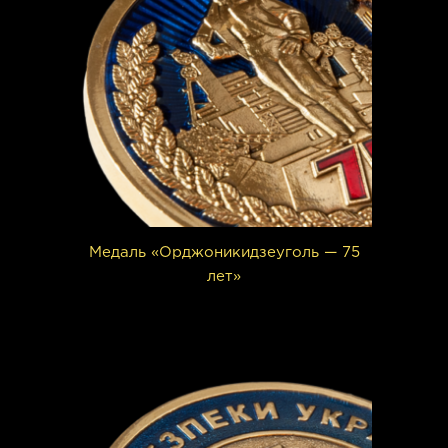
Медаль «Орджоникидзеуголь — 75
лет»